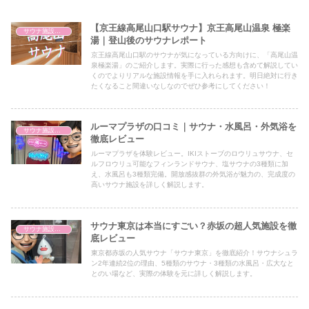
【京王線高尾山口駅サウナ】京王高尾山温泉 極楽
サウナ施設情報
湯｜登山後のサウナレポート
京王線高尾山口駅のサウナが気になっている方向けに、「高尾山温
泉極楽湯」のご紹介します。実際に行った感想も含めて解説してい
くのでよりリアルな施設情報を手に入れられます。明日絶対に行き
たくなること間違いなしなのでぜひ参考にしてください！
ルーマプラザの口コミ｜サウナ・水風呂・外気浴を
サウナ施設情報
徹底レビュー
ルーマプラザを体験レビュー。IKIストーブのロウリュサウナ、セ
ルフロウリュ可能なフィンランドサウナ、塩サウナの3種類に加
え、水風呂も3種類完備。開放感抜群の外気浴が魅力の、完成度の
高いサウナ施設を詳しく解説します。
サウナ東京は本当にすごい？赤坂の超人気施設を徹
サウナ施設情報
底レビュー
東京都赤坂の人気サウナ「サウナ東京」を徹底紹介！サウナシュラ
ン2年連続2位の理由、5種類のサウナ・3種類の水風呂・広大なと
とのい場など、実際の体験を元に詳しく解説します。