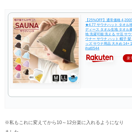
【25%OFF】通常価格 4,200
★4.77 サウナハット タオル
ディース タオル生地 タオル
地 洗濯可能 洗える サ活 サウ
ウナー サウナ ハット 帽子 髪
ッズ サウナ用品 大きめ 14+ 10
ihat0544
楽
※私もこれに変えてから10～12分楽に入れるようになり
ました