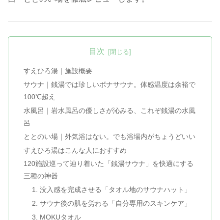
目次
すえひろ湯｜施設概要
サウナ｜銭湯では珍しいボナサウナ。体感温度は余裕で
100℃超え
水風呂｜岩水風呂の優しさが沁みる、これぞ銭湯の水風
呂
ととのい場｜外気浴はない。でも浴場内がちょうどいい
すえひろ湯はこんな人におすすめ
120施設巡って辿り着いた「銭湯サウナ」を快適にする
三種の神器
1. 没入感を完成させる「タオル地のサウナハット」
2. サウナ後の肌を労わる「自分専用のスキンケア」
3. MOKUタオル