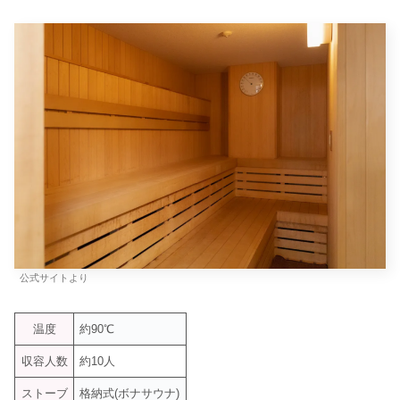
公式サイトより
温度
約90℃
収容人数
約10人
ストーブ
格納式(ボナサウナ)