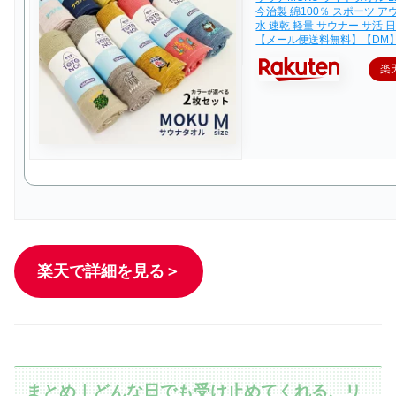
今治製 綿100％ スポーツ ア
水 速乾 軽量 サウナー サ活 
【メール便送料無料】【DM
楽
楽天で詳細を見る＞
まとめ｜どんな日でも受け止めてくれる、リ