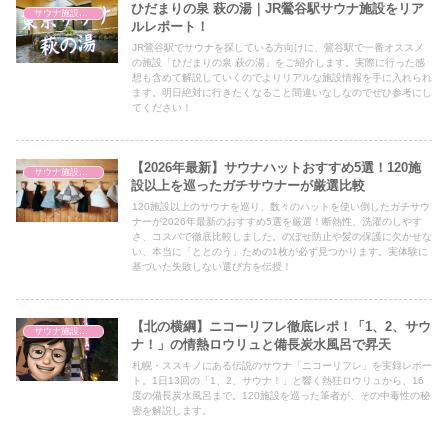
ひだまりの泉 萩の湯｜JR鶯谷駅サウナ施設をリア
サウナ施設情報
ルレポート！
JR鶯谷駅でサウナを探している方向けに、鶯谷駅で一番オススメ
の施設「ひだまりの泉 萩の湯」をご紹介します。実際に行った感
想も含めて解説していくのでよりリアルな施設情報を手に入れられ
ます。明日絶対に行きたくなること間違いなしなのでぜひ参考にし
てください！
【2026年最新】サウナハットおすすめ5選！120施
サウナ施設情報
設以上を巡ったガチサウナーが厳選比較
120施設以上のサウナを巡り、数々のハットを使い倒したガチサウ
ナーが2026年最新のおすすめ5選を厳選！断熱性、洗濯のしやす
さ、コスパで徹底比較しました。のぼせ防止や髪の保護に欠かせな
い、本当に「ととのう」ための1枚が必ず見つかります。実体験に
基づいた失敗しない選び方を伝授！
【北の横綱】ニコーリフレ徹底レポ！「1、2、サウ
サウナ施設情報
ナ！」の情熱ロウリュと備長炭水風呂で昇天
札幌・ススキノにある伝説のサウナ「ニコーリフレ」を実録レポー
ト。1日13回の「1、2、サウナ！」と響く熱狂ロウリュから、16
度の備長炭水風呂まで。120施設を巡った筆者が、その中毒性の秘
密を解説します。