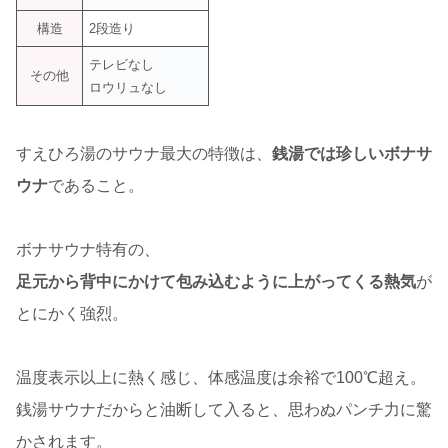
構造
2段造り
テレビなし
その他
ロウリュなし
すえひろ湯のサウナ最大の特徴は、
銭湯では珍しいボナサ
ウナ
であること。
ボナサウナ特有の、
足元から背中にかけて包み込むように上がってくる熱気
が
とにかく強烈。
温度表示以上に熱く感じ、体感温度は余裕で100℃超え。
銭湯サウナだからと油断して入ると、思わぬパンチ力に驚
かされます。