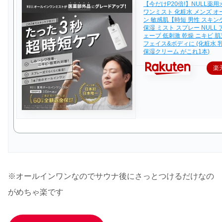
【今だけP20倍!】NULL薬
ワンミスト 化粧水 メンズ 
ン 敏感肌【時短 男性 スキ
保湿 ミスト スプレー NULL
ェーブ 低刺激 乾燥 ニキビ 肌
フェイス&ボディに (化粧水 
保湿クリーム がこれ1本)
楽
※オールインワンなのでサウナ後にさっとつけるだけなの
がめちゃ楽です