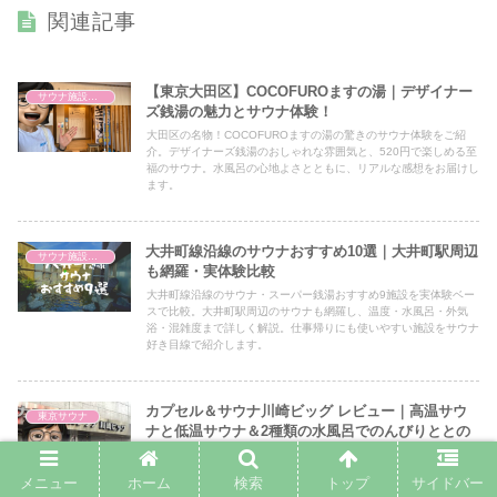
関連記事
【東京大田区】COCOFUROますの湯｜デザイナー
サウナ施設情報
ズ銭湯の魅力とサウナ体験！
大田区の名物！COCOFUROますの湯の驚きのサウナ体験をご紹
介。デザイナーズ銭湯のおしゃれな雰囲気と、520円で楽しめる至
福のサウナ。水風呂の心地よさとともに、リアルな感想をお届けし
ます。
大井町線沿線のサウナおすすめ10選｜大井町駅周辺
サウナ施設情報
も網羅・実体験比較
大井町線沿線のサウナ・スーパー銭湯おすすめ9施設を実体験ベー
スで比較。大井町駅周辺のサウナも網羅し、温度・水風呂・外気
浴・混雑度まで詳しく解説。仕事帰りにも使いやすい施設をサウナ
好き目線で紹介します。
カプセル＆サウナ川崎ビッグ レビュー｜高温サウ
東京サウナ
ナと低温サウナ＆2種類の水風呂でのんびりととの
える川崎の老舗サウナ
川崎駅近くの老舗サウナ「カプセル＆サウナ川崎ビッグ」をレビュ
メニュー
ホーム
検索
トップ
サイドバー
ー。98℃の高温サウナと75℃の低温サウナ、15℃と21℃の2種類の