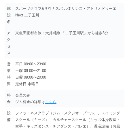
施
スポーツクラブ&サウナスパ ルネサンス・アトリオドゥーエ
設
Next 二子玉川
名
ア
東急田園都市線・大井町線 「二子玉川駅」から徒歩3分
ク
セ
ス
営
平日 09:00〜23:00
業
土曜 09:00〜21:00
時
日曜 09:00〜20:00
間
定休日 水曜日
料
会員のみ
金
ジム料金の詳細は
こちら
設
フィットネスクラブ（ジム・スタジオ・プール）、スイミング
備
スクール（キッズ）、カルチャースクール（キッズ体操教室・
空手・キッズダンス・チアダンス・バレエ）、温浴設備（お風