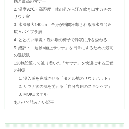
感と最高のマナー
2. 温度92℃・高湿度！体の芯から汗が吹き出すガチの
サウナ室
3. 水深最大140cm！全身が瞬間冷却される深水風呂＆
広々バイブラ湯
4. ととのい環境：洗い場の椅子で静寂に身を委ねる
5. 総評：「運動×極上サウナ」を日常にするための最高
の選択肢
120施設巡って辿り着いた「サウナ」を快適にする三種
の神器
1. 没入感を完成させる「タオル地のサウナハット」
2. サウナ後の肌を労わる「自分専用のスキンケア」
3. MOKUタオル
あわせて読みたい記事