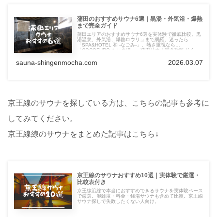
蒲田のおすすめサウナ6選｜黒湯・外気浴・爆熱
まで完全ガイド
蒲田エリアのおすすめサウナ6選を実体験で徹底比較。黒
湯温泉、外気浴、爆熱ロウリュまで網羅。迷ったら
「SPA&HOTEL 和 -なごみ-」、熱さ重視なら
「COCOFURO たかの湯」。蒲田サウナ完全攻略ガイ
ド。
sauna-shingenmocha.com
2026.03.07
京王線のサウナを探している方は、こちらの記事も参考に
してみてください。
京王線線のサウナをまとめた記事はこちら↓
京王線のサウナおすすめ10選｜実体験で厳選・
比較表付き
京王線沿線で本当におすすめできるサウナを実体験ベース
で厳選。混雑度・料金・銭湯サウナも含めて比較。京王線
サウナ探しで失敗したくない人向け。