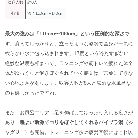
収容人数
約8人
特徴
深さ110cm〜140cm
最大の強みは「110cm〜140cm」という圧倒的な深さ
で
す。肩までしっかりと、立ったような姿勢で全身が一気に
軟らかい水に包み込まれます。17度という冷たすぎない
絶妙な温度も相まって、ランニングや筋トレで疲れた体全
体がゆっくりと解きほぐされていく感覚は、言葉にできな
い心地よさがあります。収容人数が8人と広めな水風呂な
のも嬉しかったですね。
また、お風呂エリアも足を伸ばしてゆったり入れる広さが
あり、
程よい刺激でコリをほぐしてくれるバイブラ湯（ジ
ャグジー）
も完備。トレーニング後の疲労回復にはこれ以