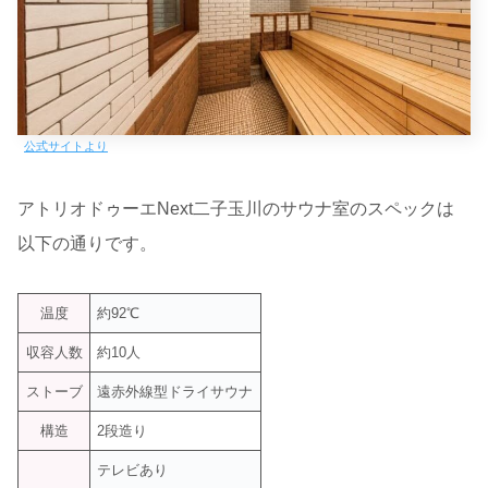
公式サイトより
アトリオドゥーエNext二子玉川のサウナ室のスペックは
以下の通りです。
温度
約92℃
収容人数
約10人
ストーブ
遠赤外線型ドライサウナ
構造
2段造り
テレビあり