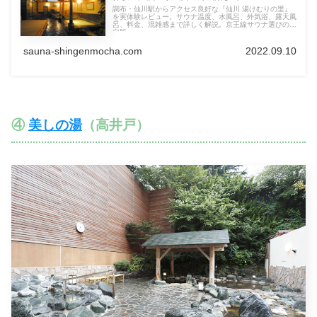
調布・仙川駅からアクセス良好な『仙川 湯けむりの里』
を実体験レビュー。サウナ温度、水風呂、外気浴、露天風
呂、料金、混雑感まで詳しく解説。京王線サウナ選びの決
定版。
sauna-shingenmocha.com
2022.09.10
④
美しの湯
（高井戸）