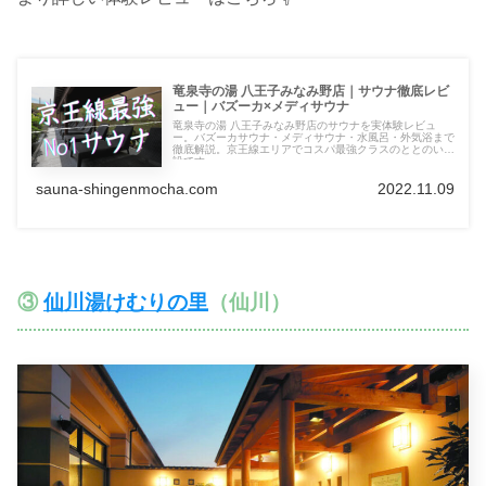
竜泉寺の湯 八王子みなみ野店｜サウナ徹底レビ
ュー｜バズーカ×メディサウナ
竜泉寺の湯 八王子みなみ野店のサウナを実体験レビュ
ー。バズーカサウナ・メディサウナ・水風呂・外気浴まで
徹底解説。京王線エリアでコスパ最強クラスのととのい施
設です。
sauna-shingenmocha.com
2022.11.09
③
仙川湯けむりの里
（仙川）