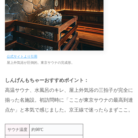
公式サイトより引用
屋上外気浴が圧倒的。東京サウナの完成形。
しんげんもちゃーおすすめポイント：
高温サウナ、水風呂のキレ、屋上外気浴の三拍子が完全に
揃った名施設。初訪問時に「ここが東京サウナの最高到達
点か」と本気で感じました。京王線で迷ったらまずここ。
サウナ温度
約98℃