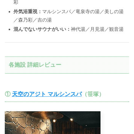
彩
外気浴重視：
マルシンスパ／竜泉寺の湯／美しの湯
／森乃彩／吉の湯
混んでないサウナがいい：
神代湯／月見湯／観音湯
各施設 詳細レビュー
①
天空のアジト マルシンスパ
（笹塚）