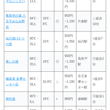
マルシンスパ
13人
~4,100
分
円
竜泉寺の湯 八
850円
94℃・
16℃・
△徒歩
王子みなみ野
◎
~1,100
片倉駅
30人
8℃
10分
店
円
920円
仙川湯けむり
90℃・
○徒歩7
16℃
○
~1,050
仙川駅
の里
25人
分
円
900円
88℃・
高井戸
◎徒歩2
美しの湯
18℃
◎
~1,300
20人
駅
分
円
950円
京王多
極楽湯 多摩セ
96℃・
○徒歩5
16.8℃
△
~1,100
摩セン
ンター店
28人
分
円
ター駅
90℃・
◎徒歩1
神代湯
18℃
○
880円
柴崎駅
8人
分