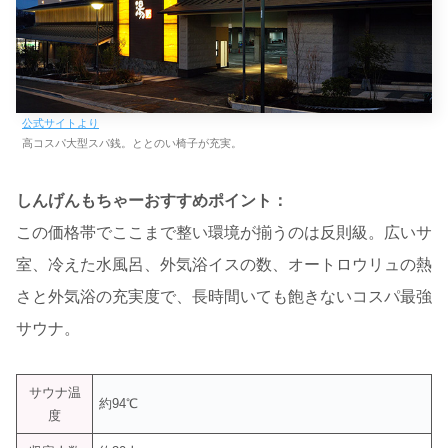
公式サイトより
高コスパ大型スパ銭。ととのい椅子が充実。
しんげんもちゃーおすすめポイント：
この価格帯でここまで整い環境が揃うのは反則級。広いサ
室、冷えた水風呂、外気浴イスの数、オートロウリュの熱
さと外気浴の充実度で、長時間いても飽きないコスパ最強
サウナ。
サウナ温
約94℃
度