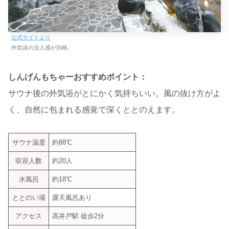
公式サイトより
外気浴の没入感が別格。
しんげんもちゃーおすすめポイント：
サウナ後の外気浴がとにかく気持ちいい。風の抜け方がよ
く、自然に包まれる感覚で深くととのえます。
サウナ温度
約88℃
収容人数
約20人
水風呂
約18℃
ととのい場
露天風呂あり
アクセス
高井戸駅 徒歩2分