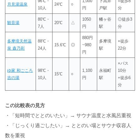
96℃・
1,000
下高井
○徒歩8
月見湯温泉
24℃
○
10人
円
戸駅
分
80℃・
1050
幡ヶ谷
◎徒歩3
観音湯
20℃
△
7人
円
駅
分
880円
多摩境天然温
88℃・
多摩境
×徒歩
15.6℃
◎
~980
泉 森乃彩
24人
駅
22分
円
×バス
ゆ家 和ごころ
98℃・
1,100
永福町
10分
15℃
○
吉の湯
10人
円
駅
+徒歩6
分
この比較表の見方
・「短時間でととのいたい」→ サウナ温度と水風呂重視
・「じっくり過ごしたい」→ ととのい場とサウナ収容人
数を重視