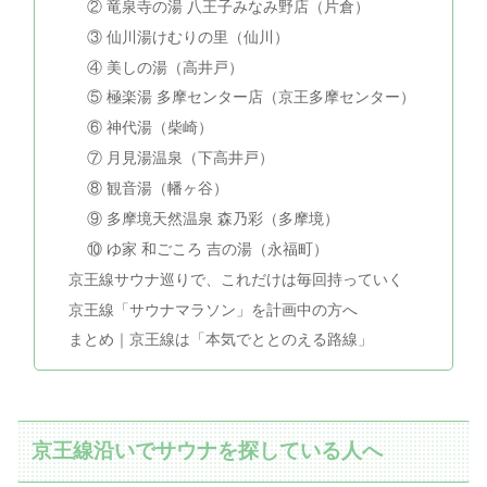
② 竜泉寺の湯 八王子みなみ野店（片倉）
③ 仙川湯けむりの里（仙川）
④ 美しの湯（高井戸）
⑤ 極楽湯 多摩センター店（京王多摩センター）
⑥ 神代湯（柴崎）
⑦ 月見湯温泉（下高井戸）
⑧ 観音湯（幡ヶ谷）
⑨ 多摩境天然温泉 森乃彩（多摩境）
⑩ ゆ家 和ごころ 吉の湯（永福町）
京王線サウナ巡りで、これだけは毎回持っていく
京王線「サウナマラソン」を計画中の方へ
まとめ｜京王線は「本気でととのえる路線」
京王線沿いでサウナを探している人へ