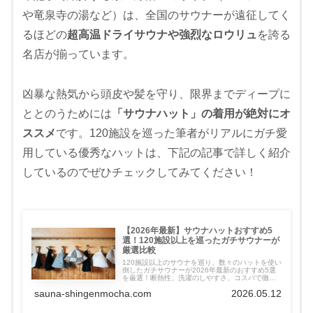
や竜泉寺の湯など）は、全国のサウナーが遠征してく
るほどの
超高温ドライサウナや強烈なロウリュ
を誇る
名店が揃っています。
凶暴な熱気から頭皮や髪を守り、限界までディープに
ととのうためには
「サウナハット」の着用が絶対にオ
ススメ
です。120施設を巡った筆者がリアルにガチ愛
用している優秀なハットは、下記の記事で詳しく紹介
しているのでぜひチェックしてみてください！
【2026年最新】サウナハットおすすめ5
選！120施設以上を巡ったガチサウナーが
厳選比較
120施設以上のサウナを巡り、数々のハットを使い
倒したガチサウナーが2026年最新のおすすめ5選
を厳選！断熱性、洗濯のしやすさ、コスパで徹底
比較しました。のぼせ防止や髪の保護に欠かせな
sauna-shingenmocha.com
2026.05.12
い、本当に「ととのう」ための1枚が必ず見つかり
ます。実体験に基づいた失敗しない選び方を伝
授！