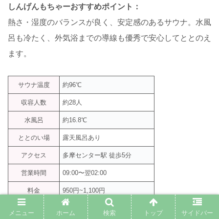
しんげんもちゃーおすすめポイント：
熱さ・湿度のバランスが良く、安定感のあるサウナ。水風
呂も冷たく、外気浴までの導線も優秀で安心してととのえ
ます。
サウナ温度
約96℃
収容人数
約28人
水風呂
約16.8℃
ととのい場
露天風呂あり
アクセス
多摩センター駅 徒歩5分
営業時間
09:00〜翌02:00
料金
950円~1,100円
公式サイトより
店舗数日本一の風呂屋 | 極楽湯
メニュー
ホーム
検索
トップ
サイドバー