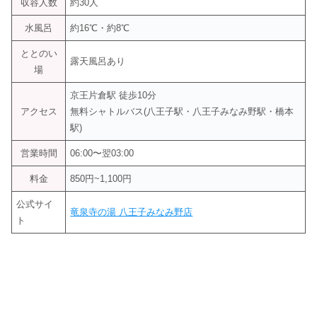
収容人数
約30人
水風呂
約16℃・約8℃
ととのい
露天風呂あり
場
京王片倉駅 徒歩10分
アクセス
無料シャトルバス(八王子駅・八王子みなみ野駅・橋本
駅)
営業時間
06:00〜翌03:00
料金
850円~1,100円
公式サイ
竜泉寺の湯 八王子みなみ野店
ト