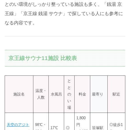
とのい環境がしっかり整っている施設も多く、「銭湯 京
王線」「京王線 銭湯 サウナ」で探している人にも参考に
なる内容です。
京王線サウナ11施設 比較表
と
と
温度・
施設名
水風呂
の
料金
最寄り
駅近
人数
い
場
1,800
天空のアジト
98℃・
円
◎徒歩1
17℃
◎
笹塚駅