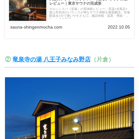
レビュー｜東京サウナの完成形
マルシンスパ（笹塚）の実体験レビュー。高温×水風呂×
屋上外気浴のバランスが神なサウナ体験を徹底解説。笹塚
駅徒歩1分で通いやすさも◎。施設情報・温度・導線・メ
リットまで詳述。
sauna-shingenmocha.com
2022.10.05
②
竜泉寺の湯 八王子みなみ野店
（片倉）