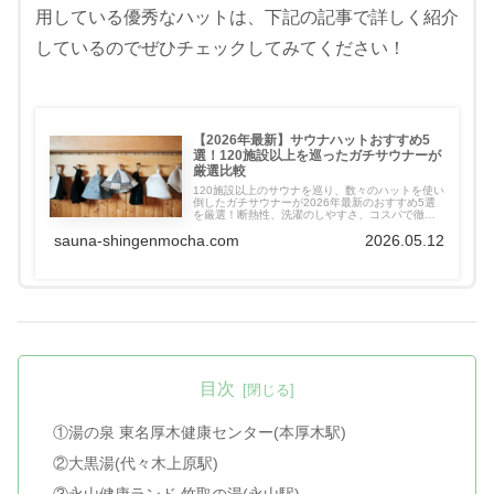
用している優秀なハットは、下記の記事で詳しく紹介
しているのでぜひチェックしてみてください！
【2026年最新】サウナハットおすすめ5
選！120施設以上を巡ったガチサウナーが
厳選比較
120施設以上のサウナを巡り、数々のハットを使い
倒したガチサウナーが2026年最新のおすすめ5選
を厳選！断熱性、洗濯のしやすさ、コスパで徹底
比較しました。のぼせ防止や髪の保護に欠かせな
sauna-shingenmocha.com
2026.05.12
い、本当に「ととのう」ための1枚が必ず見つかり
ます。実体験に基づいた失敗しない選び方を伝
授！
目次
①湯の泉 東名厚木健康センター(本厚木駅)
②大黒湯(代々木上原駅)