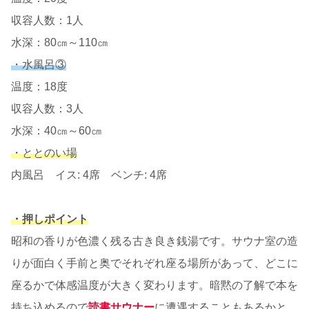
収容人数：1人
水深：80㎝～110㎝
・水風呂③
温度：18度
収容人数：3人
水深：40㎝～60㎝
・ととのい場
内風呂 イス: 4席 ベンチ: 4席
・押しポイント
昭和の香りが色濃く残る古き良き銭湯です。サウナ室の造
りが面白く手前と奥でそれぞれ座る場所があって、どこに
座るかで体感温度が大きく変わります。暗黙の了解で本を
持ち込めるので
読書サウナー
に遭遇することもあるかと。