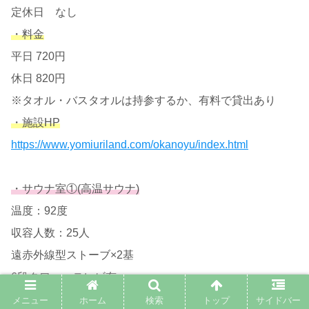
定休日 なし
・料金
平日 720円
休日 820円
※タオル・バスタオルは持参するか、有料で貸出あり
・施設HP
https://www.yomiuriland.com/okanoyu/index.html
・サウナ室①(高温サウナ)
温度：92度
収容人数：25人
遠赤外線型ストーブ×2基
6段タワー・テレビ有
ヒノキの香りがとても心地よい
メニュー
ホーム
検索
トップ
サイドバー