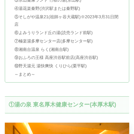
③永山健康ランド 竹取の湯(永山駅)
④湯花楽秦野(渋沢駅または秦野駅)
⑤そしがや温泉21(祖師ヶ谷大蔵駅)※2023年3月31日閉
店
⑥よみうりランド丘の湯(読売ランド前駅)
⑦極楽湯多摩センター店(多摩センター駅)
⑧湘南台温泉 らく(湘南台駅)
⑨おふろの王様 高座渋谷駅前店(高座渋谷駅)
⑩野天湯元 湯快爽快 くりひら(栗平駅)
～まとめ～
①湯の泉 東名厚木健康センター(本厚木駅)