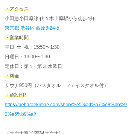
・アクセ
ス
小田急小田原線 代々木上原駅から徒歩4分
東京都 渋谷区 西原3-24-5
・営業時間
平日･土･祝：15:50〜1:30
日曜日：13:00〜1:30
定休日：第１･ 第３ 水曜日
・料金
サウナ950円（バスタオル、フェイスタオル付）
・施設HP
https://ueharaekimae.com/shop/%e5%a4%a7%e9%bb%9
2%e6%b9%af/
・サウナ室①(高温サウナ)