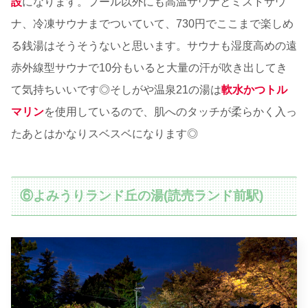
設
になります。プール以外にも高温サウナとミストサウ
ナ、冷凍サウナまでついていて、730円でここまで楽しめ
る銭湯はそうそうないと思います。サウナも湿度高めの遠
赤外線型サウナで10分もいると大量の汗が吹き出してき
て気持ちいいです◎そしがや温泉21の湯は
軟水かつトル
マリン
を使用しているので、肌へのタッチが柔らかく入っ
たあとはかなりスベスベになります◎
⑥よみうりランド丘の湯(読売ランド前駅)