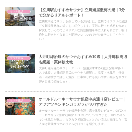
【立川駅おすすめサウナ】立川湯屋敷梅の湯｜3分
サウナ施設情報
で分かるリアルレポート！
立川駅周辺でサウナを探している方向けに、立川でオススメの施設
「立川湯屋敷梅の湯」をご紹介します。実際に行った感想も含めて
解説していくのでよりリアルな施設情報を手に入れられます。明日
絶対に行きたくなること間違いなしなのでぜひ参考にしてくださ
い！
大井町線沿線のサウナおすすめ10選｜大井町駅周辺
サウナ施設情報
も網羅・実体験比較
大井町線沿線のサウナ・スーパー銭湯おすすめ9施設を実体験ベー
スで比較。大井町駅周辺のサウナも網羅し、温度・水風呂・外気
浴・混雑度まで詳しく解説。仕事帰りにも使いやすい施設をサウナ
好き目線で紹介します。
オールドルーキーサウナ銀座中央通り店レビュー｜
サウナ施設情報
アツアツキンキンガラガラがヤバすぎた
オールドルーキーサウナ銀座中央通り店を体験レビュー。98℃×オ
ートロウリュ×送風で体感110℃のアツアツサウナと、10℃のキン
キン水風呂が魅力。ガラガラで快適なととのい環境も完備した、玄
人向け最強サウナのリアルな口コミを紹介します。