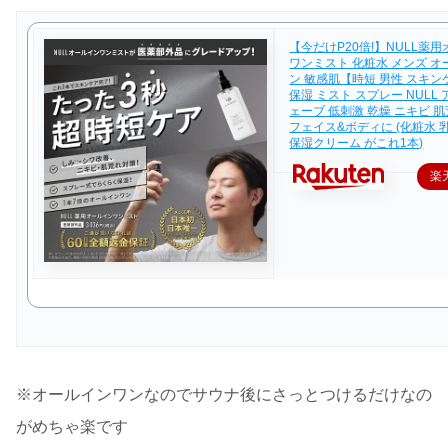
【今だけP20倍!】NULL薬
ワンミスト 化粧水 メンズ 
ン 敏感肌【時短 男性 スキ
保湿 ミスト スプレー NULL
ェーブ 低刺激 乾燥 ニキビ 肌
フェイス&ボディに (化粧水 
保湿クリーム がこれ1本)
楽
※オールインワンなのでサウナ後にさっとつけるだけなの
がめちゃ楽です