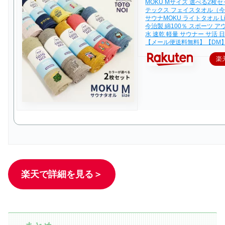
MOKU Mサイズ 選べる2枚セ
テックス フェイスタオル（今治 
サウナMOKU ライトタオル Ligh
今治製 綿100％ スポーツ ア
水 速乾 軽量 サウナー サ活 
【メール便送料無料】【DM
楽
楽天で詳細を見る＞