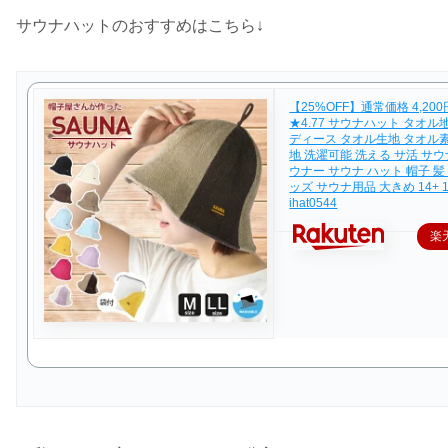
サウナハットのおすすめはこちら↓
【25%OFF】通常価格 4,200
★4.77 サウナハット タオル
ディース タオル生地 タオル
地 洗濯可能 洗える サ活 サウ
ウナー サウナ ハット 帽子 髪
ッズ サウナ用品 大きめ 14+ 10
ihat0544
楽