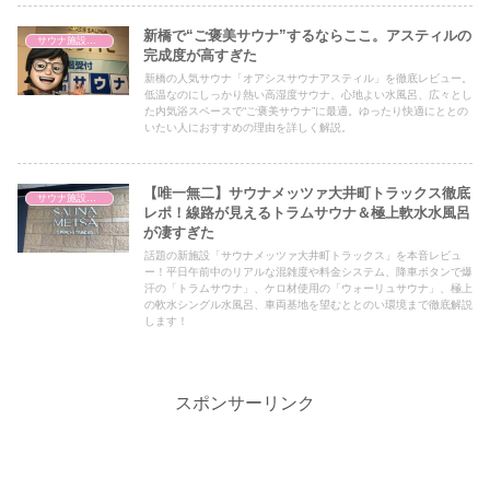
新橋で“ご褒美サウナ”するならここ。アスティルの
サウナ施設情報
完成度が高すぎた
新橋の人気サウナ「オアシスサウナアスティル」を徹底レビュー。
低温なのにしっかり熱い高湿度サウナ、心地よい水風呂、広々とし
た内気浴スペースで“ご褒美サウナ”に最適。ゆったり快適にととの
いたい人におすすめの理由を詳しく解説。
【唯一無二】サウナメッツァ大井町トラックス徹底
サウナ施設情報
レポ！線路が見えるトラムサウナ＆極上軟水水風呂
が凄すぎた
話題の新施設「サウナメッツァ大井町トラックス」を本音レビュ
ー！平日午前中のリアルな混雑度や料金システム、降車ボタンで爆
汗の「トラムサウナ」、ケロ材使用の「ウォーリュサウナ」、極上
の軟水シングル水風呂、車両基地を望むととのい環境まで徹底解説
します！
スポンサーリンク