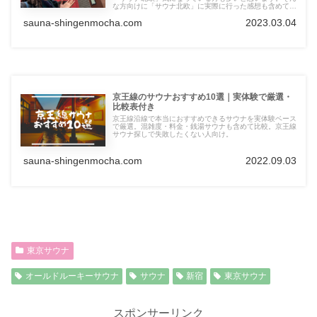
な方向けに「サウナ北欧」に実際に行った感想も含めてご
紹介します。よりリアルな施設情報が手に入ります。明日
sauna-shingenmocha.com
2023.03.04
絶対に行きたくなること間違いなしなのでぜひ参考にして
ください！
京王線のサウナおすすめ10選｜実体験で厳選・
比較表付き
京王線沿線で本当におすすめできるサウナを実体験ベース
で厳選。混雑度・料金・銭湯サウナも含めて比較。京王線
サウナ探しで失敗したくない人向け。
sauna-shingenmocha.com
2022.09.03
東京サウナ
オールドルーキーサウナ
サウナ
新宿
東京サウナ
スポンサーリンク