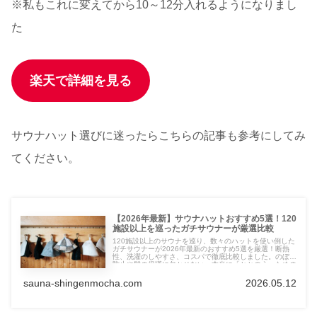
※私もこれに変えてから10～12分入れるようになりまし
た
楽天で詳細を見る
サウナハット選びに迷ったらこちらの記事も参考にしてみ
てください。
【2026年最新】サウナハットおすすめ5選！120
施設以上を巡ったガチサウナーが厳選比較
120施設以上のサウナを巡り、数々のハットを使い倒した
ガチサウナーが2026年最新のおすすめ5選を厳選！断熱
性、洗濯のしやすさ、コスパで徹底比較しました。のぼせ
防止や髪の保護に欠かせない、本当に「ととのう」ための
1枚が必ず見つかります。実体験に基づいた失敗しない選
び方を伝授！
sauna-shingenmocha.com
2026.05.12