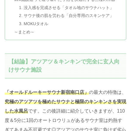
1. 没入感を完成させる「タオル地のサウナハット」
2. サウナ後の肌を労わる「自分専用のスキンケア」
3. MOKUタオル
～まとめ～
【結論】アツアツ＆キンキンで完全に玄人向
けサウナ施設
「オールドルーキーサウナ新宿南口店」
の最大の特徴は、
究極のアツアツを極めたサウナ
と極限のキンキンさを実現
した水風呂
です。この後詳細に紹介していきますが、110
度＆5分に1回のオートロウリュがあるサウナ室は灼熱す
ぎてあまみ不可避です◎アツアツのサウナ室に負けず劣ら