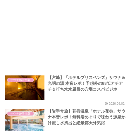
【宮崎】「ホテルブリスベンズ」サウナ＆
サウナ施設情報
光明の湯 本音レポ！予想外の88℃アチア
チ＆打ち水水風呂の穴場コスパビジホ
2026.08.02
【岩手サ旅】花巻温泉「ホテル花巻」サウ
サウナ施設情報
ナ本音レポ！無料湯めぐりで味わう源泉か
け流し水風呂と絶景露天外気浴