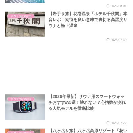
2026.08.01
【岩手サ旅】花巻温泉「ホテル千秋閣」本
サウナ施設情報
音レポ！期待を良い意味で裏切る高湿度サ
ウナと極上温泉
2026.07.30
【2026年最新】サウナ用スマートウォッ
サウナ施設情報
チおすすめ5選！壊れない？心拍数が測れ
る人気モデルを徹底比較
2026.07.22
【八ヶ岳サ旅】八ヶ岳高原リゾート「花い