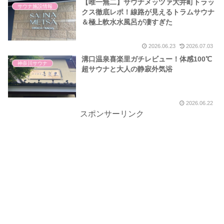
【唯一無二】サウナメッツァ大井町トラッ
サウナ施設情報
クス徹底レポ！線路が見えるトラムサウナ
＆極上軟水水風呂が凄すぎた
2026.06.23
2026.07.03
溝口温泉喜楽里ガチレビュー！体感100℃
神奈川サウナ
超サウナと大人の静寂外気浴
2026.06.22
スポンサーリンク