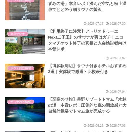
サウナ施設情報
ずみの湯」本音レポ！澄んだ空気と極上温
泉でととのう朝サウナの贅沢
2026.07.17
2026.07.30
【利用終了に注意】アトリオドゥーエ
東京サウナ
Next二子玉川のサウナが実はガチ！ニコ
タマチケット終了の真相と入会検討者向け
本音レポ
2026.07.07
【博多駅周辺】サウナ付きホテルおすすめ
サウナ施設情報
3選｜実体験で厳選・比較表付き
2026.07.04
【至高のサ旅】星野リゾートトマム「木林
サウナ施設情報
の湯」本音レポ！圧倒的な森の開放感と大
自然外気浴でトマム旅が完成する
2026.06.26
2026.07.03