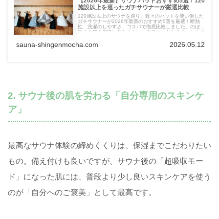
【2026年最新】サウナハットおすすめ5選！120
施設以上を巡ったガチサウナーが厳選比較
120施設以上のサウナを巡り、数々のハットを使い倒した
ガチサウナーが2026年最新のおすすめ5選を厳選！断熱
性、洗濯のしやすさ、コスパで徹底比較しました。のぼせ
防止や髪の保護に欠かせない、本当に「ととのう」ための
1枚が必ず見つかります。実体験に基づいた失敗しない選
び方を伝授！
sauna-shingenmocha.com
2026.05.12
2. サウナ後の肌を労わる「自分専用のスキンケ
ア」
最高なサウナ体験の締めくくりは、保湿までこだわりたい
もの。備え付けも良いですが、サウナ後の「超吸収モー
ド」になった肌には、普段より少し良いスキンケアを使う
のが「自分へのご褒美」として最高です。