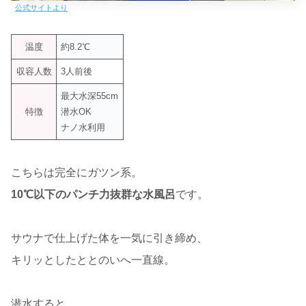
公式サイトより
温度
約8.2℃
収容人数
3人前後
最大水深55cm
特徴
潜水OK
ナノ水利用
こちらは完全にガツン系。
10℃以下のパンチ力抜群な水風呂
です。
サウナで仕上げた体を一気に引き締め、
キリッとしたととのいへ一直線。
潜水すると、