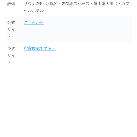
設備
サウナ2種・水風呂・内気浴スペース・屋上露天風呂・カプ
セルホテル
公式
こちらから
サイ
ト
予約
空室確認をする＞
サイ
ト