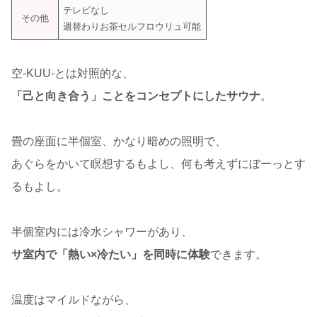
テレビなし
その他
週替わりお茶セルフロウリュ可能
空-KUU-とは対照的な、
「己と向き合う」ことをコンセプトにしたサウナ
。
畳の座面に半個室、かなり暗めの照明で、
あぐらをかいて瞑想するもよし、何も考えずにぼーっとす
るもよし。
半個室内には冷水シャワーがあり、
サ室内で「熱い×冷たい」を同時に体験
できます。
温度はマイルドながら、