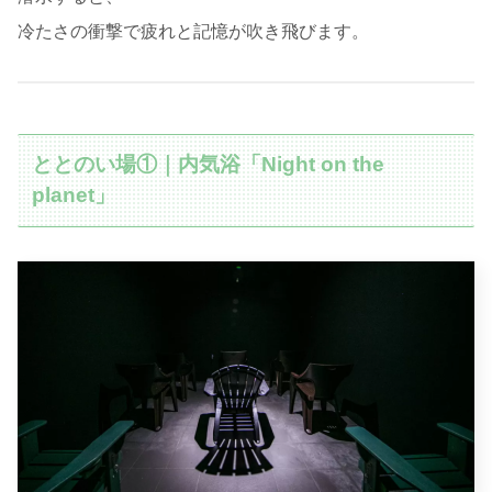
冷たさの衝撃で疲れと記憶が吹き飛びます。
ととのい場①｜内気浴「Night on the
planet」