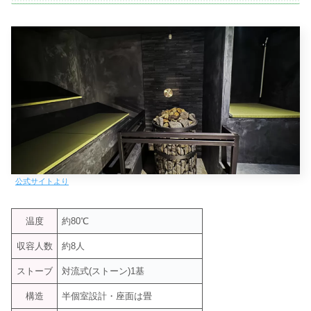
公式サイトより
温度
約80℃
収容人数
約8人
ストーブ
対流式(ストーン)1基
構造
半個室設計・座面は畳