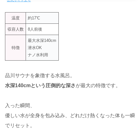
温度
約17℃
収容人数
8人前後
最大水深140cm
特徴
潜水OK
ナノ水利用
品川サウナを象徴する水風呂。
水深140cmという圧倒的な深さ
が最大の特徴です。
入った瞬間、
優しい水が全身を包み込み、どれだけ熱くなった体も一瞬
でリセット。